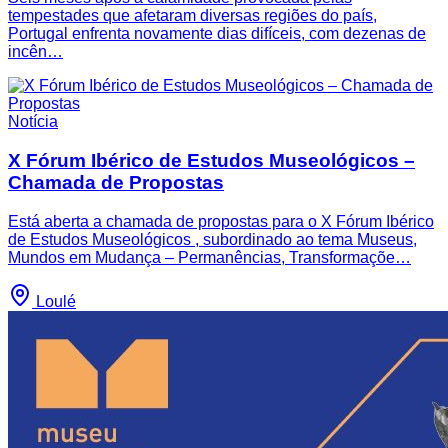
tempestades que afetaram diversas regiões do país,
Portugal enfrenta novamente dias difíceis, com dezenas de
incên…
Notícia
X Fórum Ibérico de Estudos Museológicos –
Chamada de Propostas
Está aberta a chamada de propostas para o X Fórum Ibérico
de Estudos Museológicos , subordinado ao tema Museus,
Mundos em Mudança – Permanências, Transformaçõe…
Loulé