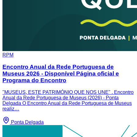
RPM
Encontro Anual da Rede Portuguesa de
Museus 2026 - Disponível Página oficial e
Programa do Encontro
"MUSEUS, ESTE PATRIMÓNIO QUE NOS UNE" . Encontro
Anual da Rede Portuguesa de Museus (2026) - Ponta
Delgada O Encontro Anual da Rede Portuguesa de Museus
realiz…
Ponta Delgada