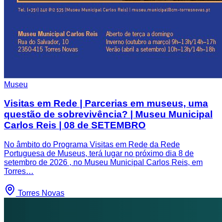
Museu
Visitas em Rede | Parcerias em museus, uma
questão de sobrevivência? | Museu Municipal
Carlos Reis | 08 de SETEMBRO
No âmbito do Programa Visitas em Rede da Rede
Portuguesa de Museus, terá lugar no próximo dia 8 de
setembro de 2026 , no Museu Municipal Carlos Reis, em
Torres…
Torres Novas